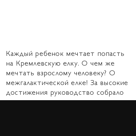
Каждый ребенок мечтает попасть
на Кремлевскую елку. О чем же
мечтать взрослому человеку? О
межгалактической елке! За высокие
достижения руководство собрало
в новогоднюю ночь лучших из
лучших, чтобы наградить их и
отправить в новогоднее
путешествие в космос!