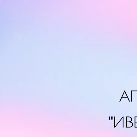
А
"ИВ